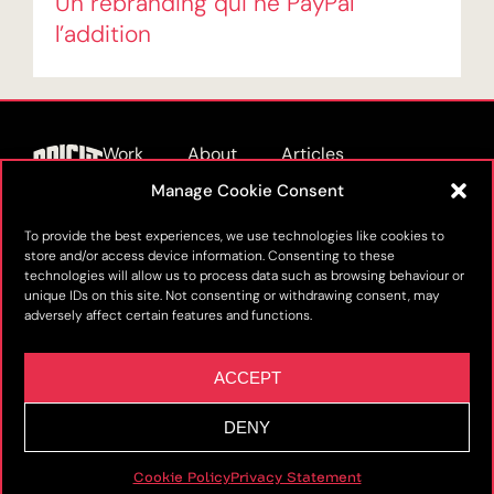
Un rebranding qui ne PayPal
l’addition
Work
About
Articles
Manage Cookie Consent
Podcast
Furnitures
Contact
Privacy Policy
Cookie Policy (EU)
To provide the best experiences, we use technologies like cookies to
store and/or access device information. Consenting to these
technologies will allow us to process data such as browsing behaviour or
unique IDs on this site. Not consenting or withdrawing consent, may
adversely affect certain features and functions.
ACCEPT
© 2016 – 2026 Bright
This
site is protected by
. The
reCAPTCHA
Mercury. All rights
DENY
Google
and
Privacy Policy
Terms of
reserved.
apply.
Service
Cookie Policy
Privacy Statement